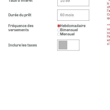
Taux d'intérêt
à 
ch
l’
Ca
Durée du prêt
q
**
Fréquence des
Hebdomadaire
vo
versements
Bimensuel
co
Mensuel
l'
et
s’
Inclure les taxes