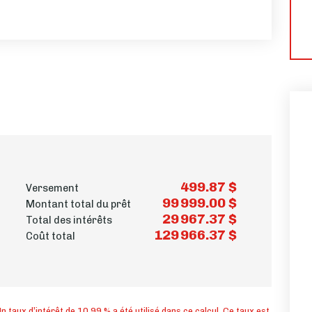
499.87 $
Versement
99 999.00 $
Montant total du prêt
29 967.37 $
Total des intérêts
129 966.37 $
Coût total
n taux d’intérêt de 10.99 % a été utilisé dans ce calcul. Ce taux est