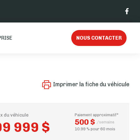
PRISE
NOUS CONTACTER
Imprimer la fiche du véhicule
ix du véhicule
Paiement approximatif*
500 $
99 999 $
/semaine
10.99 % pour 60 mois