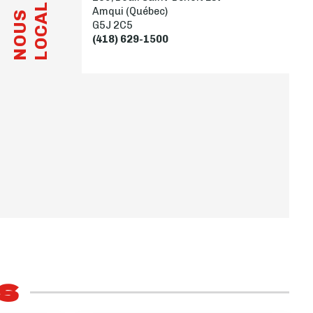
LOCALISER
Amqui (Québec)
NOUS
G5J 2C5
(418) 629-1500
s