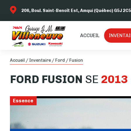
206, Boul. Saint-Benoît Est, Amqui (Québec) G5J 2C5
ACCUEIL
INVENTAI
Accueil
/
Inventaire
/
Ford
/
Fusion
FORD
FUSION
SE
2013
Essence