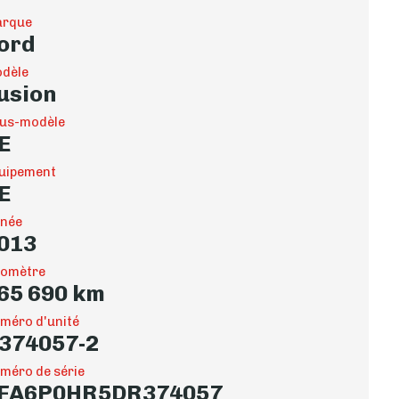
rque
ord
dèle
usion
us-modèle
E
uipement
E
née
013
omètre
65 690 km
méro d'unité
374057-2
méro de série
FA6P0HR5DR374057