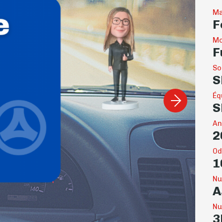
Ma
F
Mo
F
So
S
Éq
S
An
2
Od
1
Nu
A
Nu
3