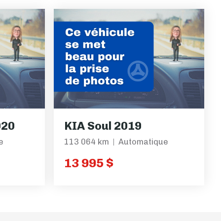
020
KIA Soul 2019
e
113 064 km
Automatique
13 995 $