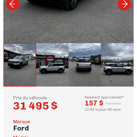
Prix du véhicule
Paiement approximatif*
157 $
31 495 $
/semaine
10.99 % pour 60 mois
Marque
Ford