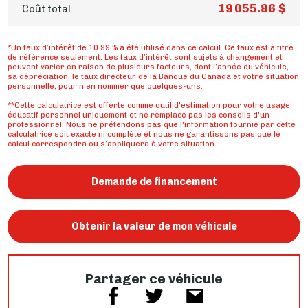
19 055.86 $
Coût total
*Un taux d’intérêt de 10.99 % a été utilisé dans ce calcul. Ce taux est à titre
de référence seulement. Les taux d’intérêt sont sujets à changement et
peuvent varier en raison de plusieurs facteurs, dont l’année du véhicule,
sa dépréciation, le taux directeur de la Banque du Canada et votre situation
personnelle, pour n’en nommer que quelques-uns.
**Cette calculatrice est offerte comme outil d'estimation pour votre usage
éducatif personnel uniquement et ne remplace pas les conseils d'un
professionnel. Nous ne prétendons pas que l'information fournie par cette
calculatrice soit exacte ni complète et nous ne garantissons pas que le
calcul correspondra ou s’appliquera à votre situation.
Demande de financement
Obtenir la valeur de mon véhicule
Partager ce véhicule