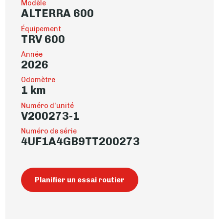
Modèle
ALTERRA 600
Équipement
TRV 600
Année
2026
Odomètre
1 km
Numéro d'unité
V200273-1
Numéro de série
4UF1A4GB9TT200273
Planifier un essai routier