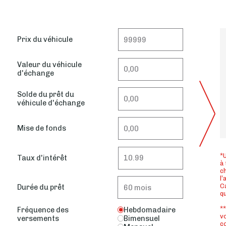
Prix du véhicule
Valeur du véhicule
d'échange
Solde du prêt du
véhicule d'échange
Mise de fonds
*U
Taux d'intérêt
à 
ch
l’
Ca
Durée du prêt
q
**
Fréquence des
Hebdomadaire
vo
versements
Bimensuel
co