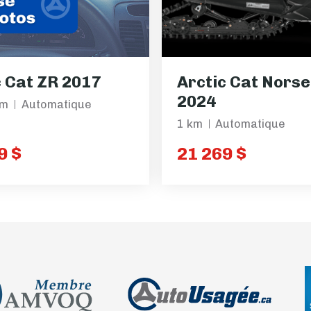
c Cat ZR 2017
Arctic Cat Nors
2024
km
Automatique
1 km
Automatique
9 $
21 269 $