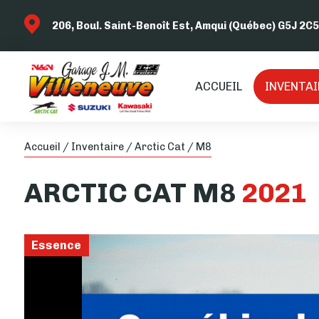
206, Boul. Saint-Benoît Est, Amqui (Québec) G5J 2C5
ACCUEIL
INVENTAI
Accueil
/
Inventaire
/
Arctic Cat
/
M8
ARCTIC CAT
M8
2021
Essence