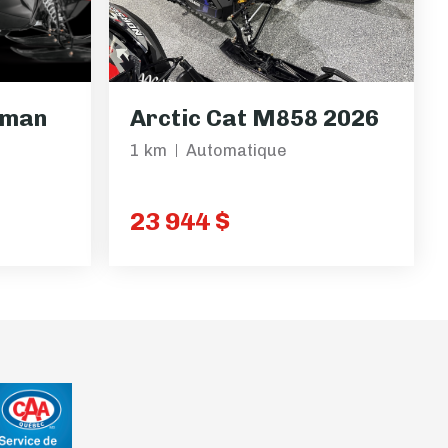
eman
Arctic Cat M858 2026
1 km
Automatique
23 944 $