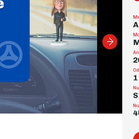
Ma
A
Mo
An
2
Od
1
Nu
S
Nu
4