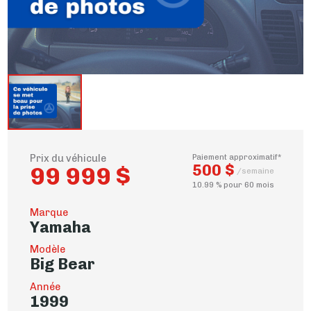
Prix du véhicule
Paiement approximatif*
500 $
99 999 $
/semaine
10.99 % pour 60 mois
Marque
Yamaha
Modèle
Big Bear
Année
1999