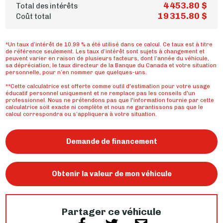
4 453.80 $
Total des intérêts
19 315.80 $
Coût total
*Un taux d’intérêt de 10.99 % a été utilisé dans ce calcul. Ce taux est à titre
de référence seulement. Les taux d’intérêt sont sujets à changement et
peuvent varier en raison de plusieurs facteurs, dont l’année du véhicule,
sa dépréciation, le taux directeur de la Banque du Canada et votre situation
personnelle, pour n’en nommer que quelques-uns.
**Cette calculatrice est offerte comme outil d'estimation pour votre usage
éducatif personnel uniquement et ne remplace pas les conseils d'un
professionnel. Nous ne prétendons pas que l'information fournie par cette
calculatrice soit exacte ni complète et nous ne garantissons pas que le
calcul correspondra ou s’appliquera à votre situation.
Demande de financement
Obtenir la valeur de mon véhicule
Partager ce véhicule