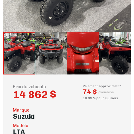
Prix du véhicule
Paiement approximatif*
74 $
14 862 $
/semaine
10.99 % pour 60 mois
Marque
Suzuki
Modèle
LTA