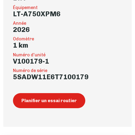
Équipement
LT-A750XPM6
Année
2026
Odomètre
1 km
Numéro d'unité
V100179-1
Numéro de série
5SADW11E6T7100179
Planifier un essai routier