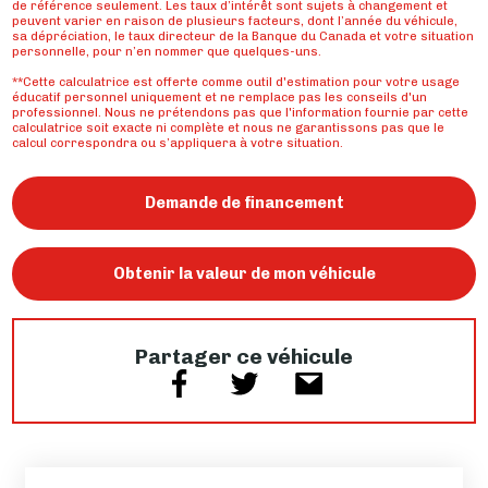
de référence seulement. Les taux d’intérêt sont sujets à changement et
peuvent varier en raison de plusieurs facteurs, dont l’année du véhicule,
sa dépréciation, le taux directeur de la Banque du Canada et votre situation
personnelle, pour n’en nommer que quelques-uns.
**Cette calculatrice est offerte comme outil d'estimation pour votre usage
éducatif personnel uniquement et ne remplace pas les conseils d'un
professionnel. Nous ne prétendons pas que l'information fournie par cette
calculatrice soit exacte ni complète et nous ne garantissons pas que le
calcul correspondra ou s’appliquera à votre situation.
Demande de financement
Obtenir la valeur de mon véhicule
Partager ce véhicule