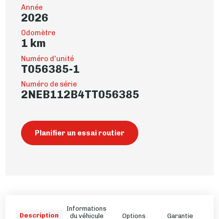
Année
2026
Odomètre
1 km
Numéro d'unité
T056385-1
Numéro de série
2NEB112B4TT056385
Planifier un essai routier
Informations
Description
du véhicule
Options
Garantie