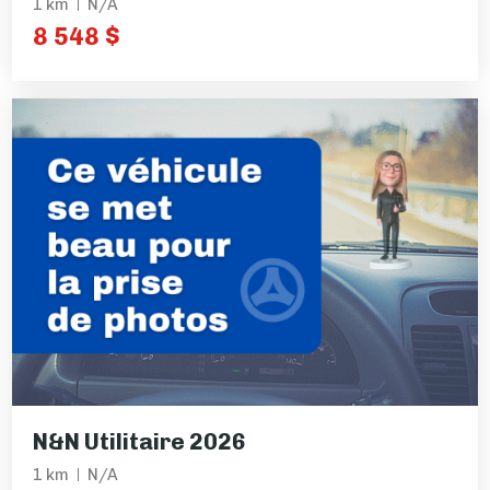
1 km
N/A
8 548 $
N&N Utilitaire 2026
1 km
N/A