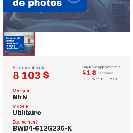
Prix du véhicule
Paiement approximatif*
41 $
8 103 $
/semaine
10.99 % pour 60 mois
Marque
N&N
Modèle
Utilitaire
Équipement
BWD4-612G235-K