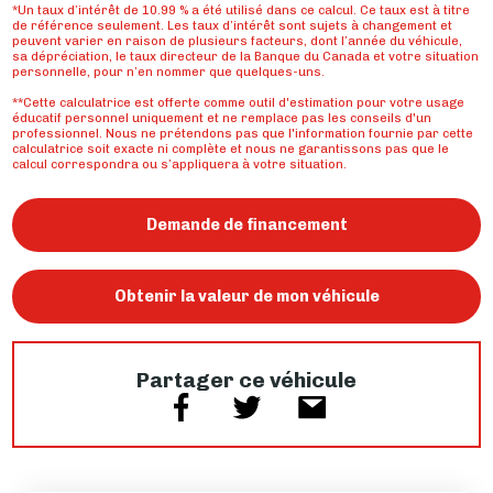
*Un taux d’intérêt de 10.99 % a été utilisé dans ce calcul. Ce taux est à titre
de référence seulement. Les taux d’intérêt sont sujets à changement et
peuvent varier en raison de plusieurs facteurs, dont l’année du véhicule,
sa dépréciation, le taux directeur de la Banque du Canada et votre situation
personnelle, pour n’en nommer que quelques-uns.
**Cette calculatrice est offerte comme outil d'estimation pour votre usage
éducatif personnel uniquement et ne remplace pas les conseils d'un
professionnel. Nous ne prétendons pas que l'information fournie par cette
calculatrice soit exacte ni complète et nous ne garantissons pas que le
calcul correspondra ou s’appliquera à votre situation.
Demande de financement
Obtenir la valeur de mon véhicule
Partager ce véhicule