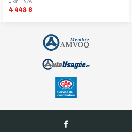
1 km
N/A
4 448 $