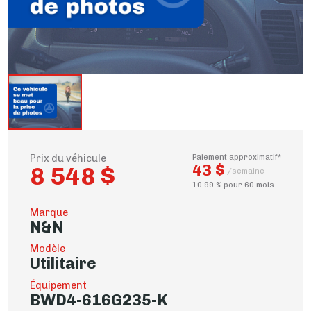
Prix du véhicule
Paiement approximatif*
43 $
8 548 $
/semaine
10.99 % pour 60 mois
Marque
N&N
Modèle
Utilitaire
Équipement
BWD4-616G235-K