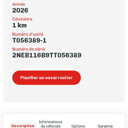
Année
2026
Odomètre
1 km
Numéro d'unité
T056389-1
Numéro de série
2NEB116B9TT056389
Planifier un essai routier
Informations
Description
du véhicule
Options
Garantie