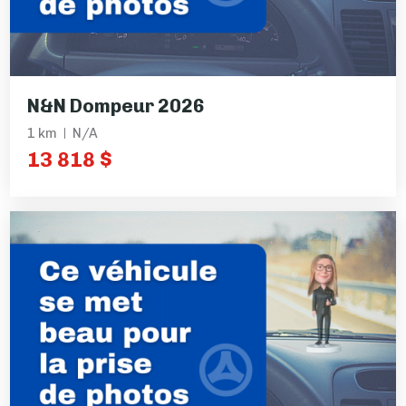
N&N Dompeur 2026
1 km
N/A
13 818 $