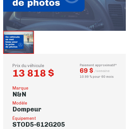
Prix du véhicule
Paiement approximatif*
69 $
13 818 $
/semaine
10.99 % pour 60 mois
Marque
N&N
Modèle
Dompeur
Équipement
STOD5-612G205