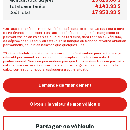
Montant total du prêt
4 140.93 $
Total des intérêts
17 958.93 $
Coût total
*Un taux d’intérêt de 10.99 % a été utilisé dans ce calcul. Ce taux est à titre
de référence seulement. Les taux d’intérêt sont sujets à changement et
peuvent varier en raison de plusieurs facteurs, dont l’année du véhicule,
sa dépréciation, le taux directeur de la Banque du Canada et votre situation
personnelle, pour n’en nommer que quelques-uns.
**Cette calculatrice est offerte comme outil d'estimation pour votre usage
éducatif personnel uniquement et ne remplace pas les conseils d'un
professionnel. Nous ne prétendons pas que l'information fournie par cette
calculatrice soit exacte ni complète et nous ne garantissons pas que le
calcul correspondra ou s’appliquera à votre situation.
Demande de financement
Obtenir la valeur de mon véhicule
Partager ce véhicule