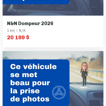
N&N Dompeur 2026
1 km
N/A
20 199 $