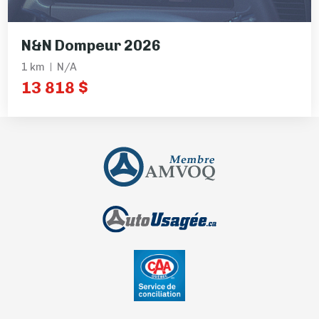
N&N Dompeur 2026
1 km
N/A
13 818 $