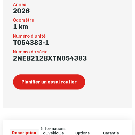
Année
2026
Odomètre
1 km
Numéro d'unité
T054383-1
Numéro de série
2NEB212BXTN054383
Planifier un essai routier
Informations
Description
du véhicule
Options
Garantie