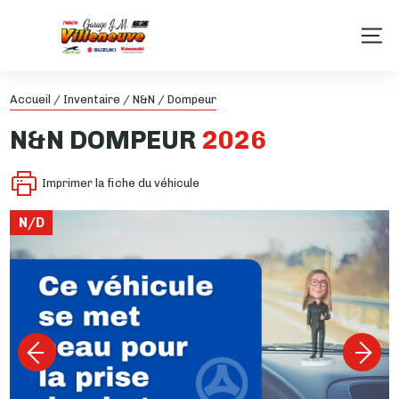
Accueil
/
Inventaire
/
N&N
/
Dompeur
N&N
DOMPEUR
2026
Imprimer la fiche du véhicule
N/D