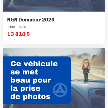
N&N Dompeur 2026
1 km
N/A
13 818 $