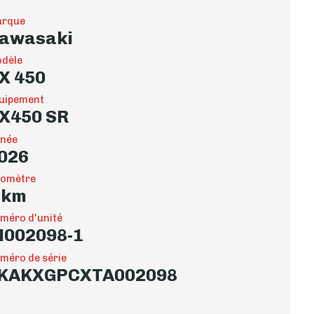
rque
awasaki
dèle
X 450
uipement
X450 SR
née
026
omètre
 km
méro d'unité
002098-1
méro de série
KAKXGPCXTA002098