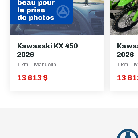
Kawasaki KX 450
Kawas
2026
2026
1 km
Manuelle
1 km
M
13 613 $
13 61