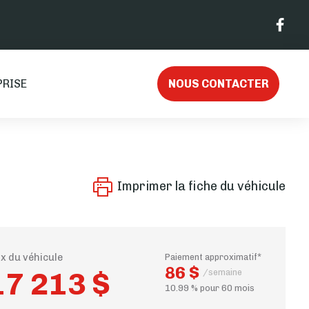
PRISE
NOUS CONTACTER
Imprimer la fiche du véhicule
ix du véhicule
Paiement approximatif*
86 $
17 213 $
/semaine
10.99 % pour 60 mois