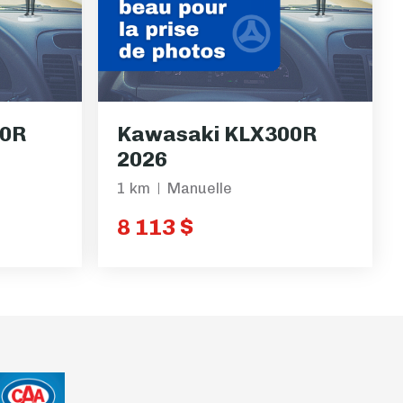
30R
Kawasaki KLX300R
2026
1 km
Manuelle
8 113 $