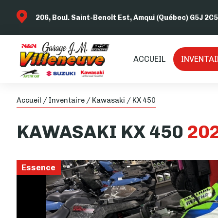
206, Boul. Saint-Benoît Est, Amqui (Québec) G5J 2C5
ACCUEIL
INVENTAI
Accueil
/
Inventaire
/
Kawasaki
/
KX 450
KAWASAKI
KX 450
20
Essence