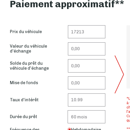
Paiement approximatif**
Prix du véhicule
Valeur du véhicule
d'échange
Solde du prêt du
véhicule d'échange
Mise de fonds
*U
Taux d'intérêt
à 
ch
l’
Ca
Durée du prêt
q
**
Fréquence des
Hebdomadaire