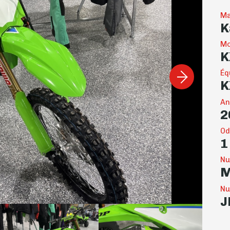
Ma
K
Mo
K
Éq
K
An
2
Od
1
Nu
M
Nu
J