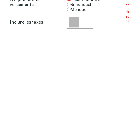
vo
versements
Bimensuel
co
Mensuel
l'
et
s’
Inclure les taxes