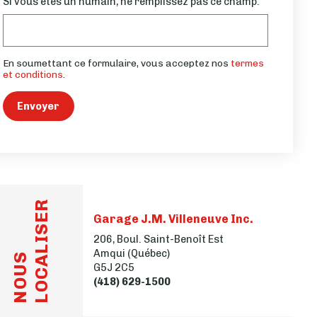
Si vous êtes un humain, ne remplissez pas ce champ.
En soumettant ce formulaire, vous acceptez nos
termes
et conditions
.
Envoyer
LOCALISER
Garage J.M. Villeneuve Inc.
206, Boul. Saint-Benoît Est
Amqui (Québec)
NOUS
G5J 2C5
(418) 629-1500