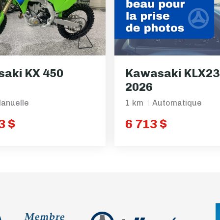
aki KX 450
Kawasaki KLX2
2026
anuelle
1 km
Automatique
3 $
6 713 $