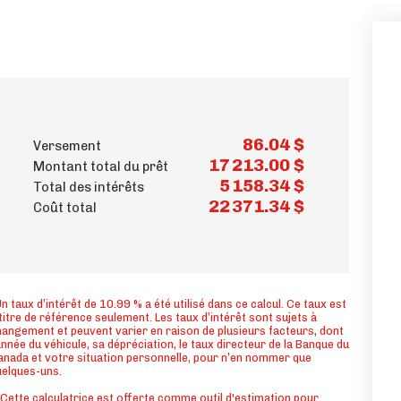
86.04 $
Versement
17 213.00 $
Montant total du prêt
5 158.34 $
Total des intérêts
22 371.34 $
Coût total
n taux d’intérêt de 10.99 % a été utilisé dans ce calcul. Ce taux est
titre de référence seulement. Les taux d’intérêt sont sujets à
angement et peuvent varier en raison de plusieurs facteurs, dont
année du véhicule, sa dépréciation, le taux directeur de la Banque du
nada et votre situation personnelle, pour n’en nommer que
uelques-uns.
Cette calculatrice est offerte comme outil d'estimation pour