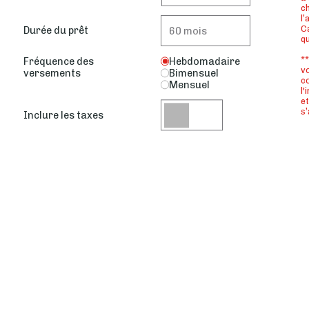
ch
l’
Ca
Durée du prêt
q
**
Fréquence des
Hebdomadaire
vo
versements
Bimensuel
co
Mensuel
l'
et
s’
Inclure les taxes