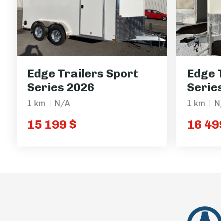
Edge Trailers Sport
Edge 
Series 2026
Serie
1 km
N/A
1 km
N
15 199 $
16 49