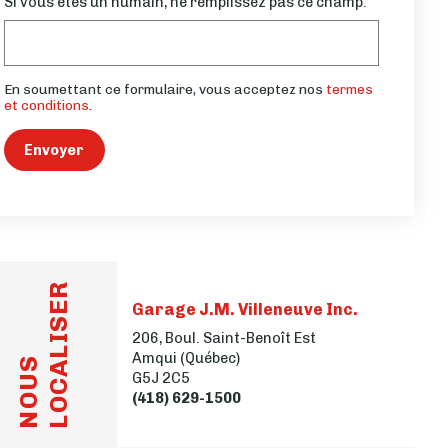
Si vous êtes un humain, ne remplissez pas ce champ.
En soumettant ce formulaire, vous acceptez nos
termes
et conditions
.
Envoyer
LOCALISER
Garage J.M. Villeneuve Inc.
206, Boul. Saint-Benoît Est
Amqui (Québec)
NOUS
G5J 2C5
(418) 629-1500