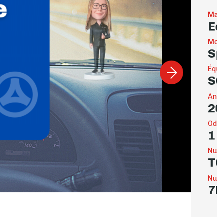
Ma
E
Mo
S
Éq
S
An
2
Od
1
Nu
T
Nu
7