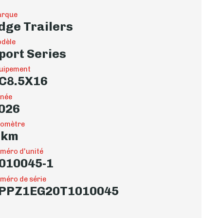
rque
dge Trailers
dèle
port Series
uipement
C8.5X16
née
026
omètre
 km
méro d'unité
010045-1
méro de série
PPZ1EG20T1010045