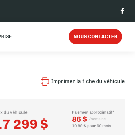
PRISE
NOUS CONTACTER
Imprimer la fiche du véhicule
ix du véhicule
Paiement approximatif*
86 $
17 299 $
/semaine
10.99 % pour 60 mois